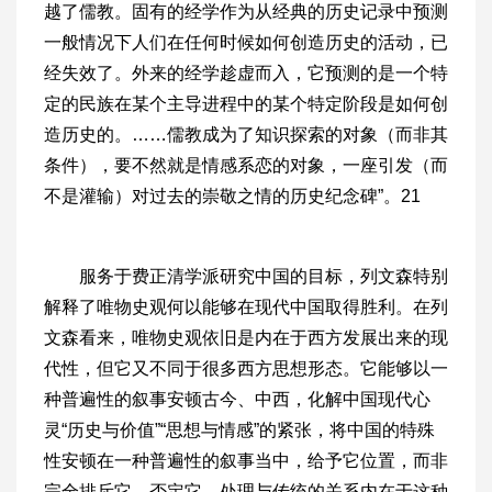
越了儒教。固有的经学作为从经典的历史记录中预测
一般情况下人们在任何时候如何创造历史的活动，已
经失效了。外来的经学趁虚而入，它预测的是一个特
定的民族在某个主导进程中的某个特定阶段是如何创
造历史的。……儒教成为了知识探索的对象（而非其
条件），要不然就是情感系恋的对象，一座引发（而
不是灌输）对过去的崇敬之情的历史纪念碑”。21
服务于费正清学派研究中国的目标，列文森特别
解释了唯物史观何以能够在现代中国取得胜利。在列
文森看来，唯物史观依旧是内在于西方发展出来的现
代性，但它又不同于很多西方思想形态。它能够以一
种普遍性的叙事安顿古今、中西，化解中国现代心
灵“历史与价值”“思想与情感”的紧张，将中国的特殊
性安顿在一种普遍性的叙事当中，给予它位置，而非
完全排斥它、否定它。处理与传统的关系内在于这种