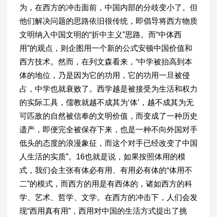
为，在西方的冲击面前，中国内部的分歧变小了。但
他们解决问题的思路依旧很传统，即倡导将西方物质
文明纳入中国文明的“折中主义”思路。而“中体西
用”的观点，则企图用一个新的公式安顿中国价值和
西方技术。然而，在列文森看来，“中学被抬高到本
体的地位，乃是因为它的功用，它的功用一旦被侵
占，中学也就衰败了。西学越是被接受为生活和权力
的实际工具，儒教就越不成其为‘体’，越不成其为无
可匹敌的自然被信奉的文明价值，而变成了一种历史
遗产，即便完全被保存下来，也是一种不向外国对手
低头的态度的浪漫象征，而这个对手已经改变了中国
人生活的实质”。16也就是说，如果按照体用的模
式，我们会主张有体必有用、有用必有体的“体用不
二”的模式，而西方的用是有西体的，诸如西方的科
学、艺术、哲学、文学。在西方的冲击下，人们会发
现“西用真有用”，西用对中国的生活方式提出了挑