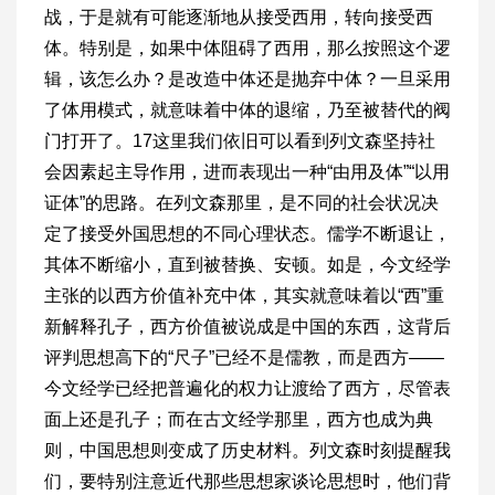
战，于是就有可能逐渐地从接受西用，转向接受西
体。特别是，如果中体阻碍了西用，那么按照这个逻
辑，该怎么办？是改造中体还是抛弃中体？一旦采用
了体用模式，就意味着中体的退缩，乃至被替代的阀
门打开了。17这里我们依旧可以看到列文森坚持社
会因素起主导作用，进而表现出一种“由用及体”“以用
证体”的思路。在列文森那里，是不同的社会状况决
定了接受外国思想的不同心理状态。儒学不断退让，
其体不断缩小，直到被替换、安顿。如是，今文经学
主张的以西方价值补充中体，其实就意味着以“西”重
新解释孔子，西方价值被说成是中国的东西，这背后
评判思想高下的“尺子”已经不是儒教，而是西方——
今文经学已经把普遍化的权力让渡给了西方，尽管表
面上还是孔子；而在古文经学那里，西方也成为典
则，中国思想则变成了历史材料。列文森时刻提醒我
们，要特别注意近代那些思想家谈论思想时，他们背