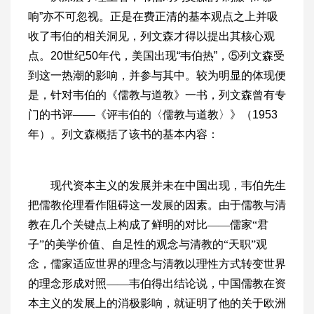
响”亦不可忽视。正是在费正清的基本观点之上并吸
收了韦伯的相关洞见，列文森才得以提出其核心观
点。20世纪50年代，美国出现“韦伯热”，⑤列文森受
到这一热潮的影响，并参与其中。较为明显的体现便
是，针对韦伯的《儒教与道教》一书，列文森曾有专
门的书评——《评韦伯的〈儒教与道教〉》（1953
年）。列文森概括了该书的基本内容：
现代资本主义的发展并未在中国出现，韦伯先生
把儒教伦理看作阻碍这一发展的因素。由于儒教与清
教在几个关键点上构成了鲜明的对比——儒家“君
子”的美学价值、自足性的观念与清教的“天职”观
念，儒家适应世界的理念与清教以理性方式转变世界
的理念形成对照——韦伯得出结论说，中国儒教在资
本主义的发展上的消极影响，就证明了他的关于欧洲