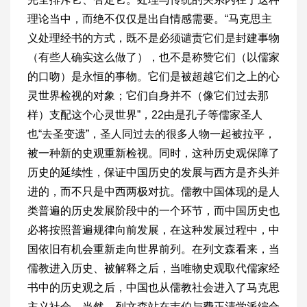
理论当中，而绝不仅仅是出自情感需要。“马克思主
义处理经书的方式，既不是必须谴责它们是封建事物
（有些人确实这么做了），也不是称赞它们（以儒家
的口吻）是永恒的事物。它们是被超越它们之上的心
灵世界检视的对象；它们自身并不（像它们过去那
样）支配这个心灵世界”，22由是孔子等儒家圣人
也“去圣变遗”，圣人同过去的很多人物一起被拉平，
被一种新的史观重新检视。同时，这种历史观保障了
历史的延续性，保证中国历史的发展与西方是齐头并
进的，而不只是中西两极对抗。儒教中国体现的是人
类普遍的历史发展阶段中的一个环节，而中国历史也
必将按照普遍规律向前发展，在这种发展过程中，中
国依旧有机会重新走向世界前列。在列文森看来，当
儒教进入历史、被解释之后，当唯物史观取代儒家经
书中的历史观之后，中国也从儒教社会进入了马克思
主义社会。当然，列文森站在韦伯与费正清学派综合