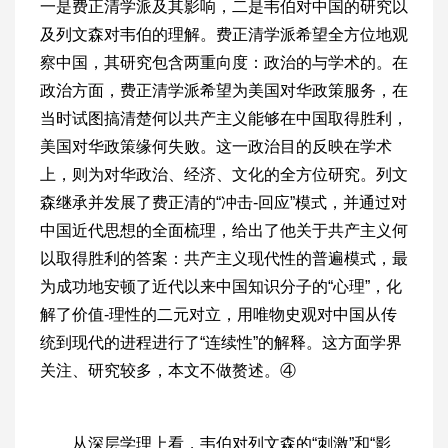
一是费正清学派及其影响，二是韦伯对中国的研究以
及列文森对韦伯的理解。费正清学派希望全方位地观
察中国，其研究包含两重向度：政治的与学术的。在
政治方面，费正清学派希望为美国对华政策服务，在
当时试图搞清楚何以共产主义能够在中国取得胜利，
美国对华政策缘何失败。这一政治目的反映在学术
上，则为对华政治、经济、文化的全方位研究。列文
森继承并发展了费正清的“冲击-回应”模式，并通过对
中国近代思想的全面梳理，给出了他关于共产主义何
以取得胜利的答案：共产主义现代性的普遍模式，最
为成功地安顿了近代以来中国知识分子的“心理”，化
解了价值-理性的二元对立，用唯物史观对中国从传
统到现代的进程进行了“连续性”的解释。这方面学界
关注、研究较多，本文不做赘述。④
从深层学理上看，韦伯对列文森的“刺激”和“影