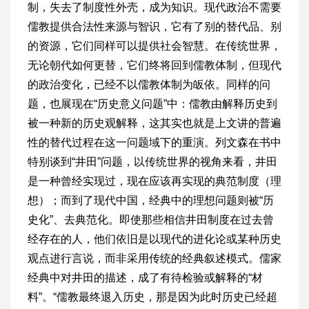
制，失去了制度性外壳，成为知识。现代政治不需要
儒教提供合法性来源与智识，它有了别的替代品、别
的资源，它们同样可以提供社会智慧。在传统世界，
无论朝代如何更替，它们终将回到儒教体制，但现代
的政治变化，已经不以儒教体制为皈依。同样的问
题，也展现在“历史意义问题”中：儒教由解释历史到
被一种新的历史观解释，这其实也就是上文讲的普遍
性的替代过程在这一问题域下的重演。列文森在书中
特别谈到“井田”问题，以传统世界的视角来看，井田
是一种曾经实现过，现在应该再实现的典范制度（理
想）；而到了现代中国，经典中的理想问题则被“历
史化”、去典范化。即使那些相信井田制度在过去曾
经存在的人，他们依旧是以现代的进化论或某种历史
观点进行言说，而非采用传统的经典叙述模式。儒家
经典中对井田的描述，成了有待检验或解释的“材
料”。“儒教最终退入历史，那是因为此时历史已经超